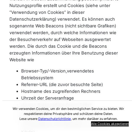
Nutzungsprofile erstellt und Cookies (siehe unter
“Verwendung von Cookies” in dieser
Datenschutzerklärung) verwendet. Es können auch
sogenannte Web Beacons (nicht sichtbare Grafiken)
verwendet werden, durch welche Informationen wie
der Besucherverkehr auf Webseiten ausgewertet
werden. Die durch das Cookie und die Beacons
erzeugten Informationen über Ihre Benutzung dieser
Website wie
Browser-Typ/-Version,verwendetes
Betriebssystem
Referrer-URL (die zuvor besuchte Seite)
Hostname des zugreifenden Rechners
Uhrzeit der Serveranfrage
die von Ihnen aufgerufenen Seiten
Wir verwenden Cookies, um dir den bestmöglichen Service zu bieten. Wir
Ihr „Klickpfad“
respektieren deine Privatsphäre und schützen deine Daten.
Erreichung von „Website-Zielen“ (Conversions,
Lese unsere
Datenschutzrichtlinie
, um mehr darüber zu erfahren.
Alle Cookies akzeptieren
z.B. Newsletter-Anmeldungen, Downloads,
Käufe)